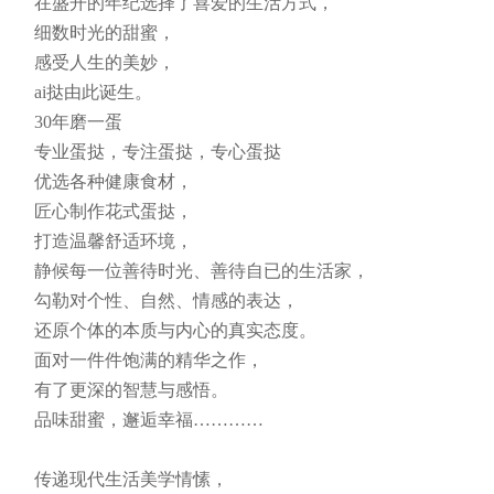
在盛开的年纪选择了喜爱的生活方式，
细数时光的甜蜜，
感受人生的美妙，
ai挞由此诞生。
30年磨一蛋
专业蛋挞，专注蛋挞，专心蛋挞
优选各种健康食材，
匠心制作花式蛋挞，
打造温馨舒适环境，
静候每一位善待时光、善待自已的生活家，
勾勒对个性、自然、情感的表达，
还原个体的本质与内心的真实态度。
面对一件件饱满的精华之作，
有了更深的智慧与感悟。
品味甜蜜，邂逅幸福…………
传递现代生活美学情愫，